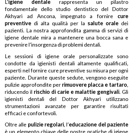
L’
igiene dentale
rappresenta un pilastro
fondamentale dello studio dentistico del Dottor
Akhyari ad Ancona, impegnato a fornire
cure
preventive
di alta qualità per la
salute orale
dei
pazienti. La nostra approfondita gamma di servizi di
igiene dentale mira a mantenere una bocca sana e
prevenire l’insorgenza di problemi dentali.
Le sessioni di igiene orale personalizzate sono
condotte da igienisti dentali altamente qualificati,
esperti nel fornire cure preventive su misura per ogni
paziente. Durante queste sedute, vengono eseguite
pulizie approfondite per
rimuovere placca e tartaro
,
riducendo il
rischio di carie e malattie gengivali
. Gli
igienisti dentali del Dottor Akhyari utilizzano
strumentazioni avanzate per garantire risultati
efficaci e confortevoli.
Oltre alle
pulizie regolari
, l’
educazione del paziente
è un elemento chiave delle nostre pratiche di igiene