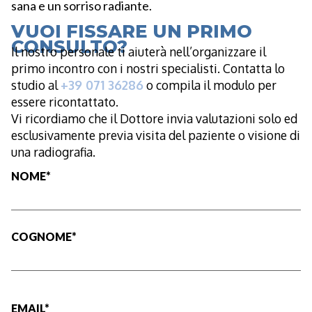
sana e un sorriso radiante.
VUOI FISSARE UN PRIMO
CONSULTO?
Il nostro personale ti aiuterà nell’organizzare il
primo incontro con i nostri specialisti. Contatta lo
studio al
+39 071 36286
o compila il modulo per
essere ricontattato.
Vi ricordiamo che il Dottore invia valutazioni solo ed
esclusivamente previa visita del paziente o visione di
una radiografia.
NOME*
COGNOME*
EMAIL*